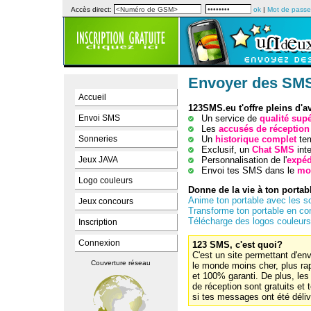
Accès direct:
ok
|
Mot de passe
Envoyer des SMS 
Accueil
123SMS.eu t'offre pleins d'a
Un service de
qualité sup
Envoi SMS
Les
accusés de réception
Un
historique complet
tem
Sonneries
Exclusif, un
Chat SMS
inte
Personnalisation de l'
expéd
Jeux JAVA
Envoi tes SMS dans le
mo
Logo couleurs
Donne de la vie à ton portab
Anime ton portable avec les s
Jeux concours
Transforme ton portable en co
Télécharge des logos couleurs
Inscription
Connexion
123 SMS, c'est quoi?
C'est un site permettant d'e
Couverture réseau
le monde moins cher, plus ra
et 100% garanti. De plus, le
de réception sont gratuits et 
si tes messages ont été déliv