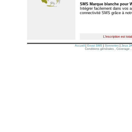
SMS Marque blanche pour 
Intégrer facilement dans vos a
connectivité SMS grâce à not
L'inscription est tot
Accueil
|
Envoi SMS
|
Sonneries
|
Jeux J
Conditions générales
.
Coverage