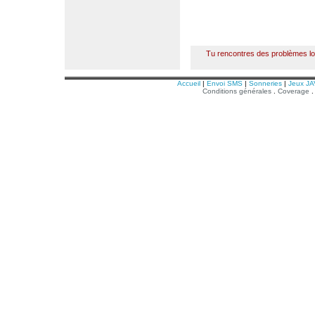
Tu rencontres des problèmes l
Accueil
|
Envoi SMS
|
Sonneries
|
Jeux JA
Conditions générales
.
Coverage