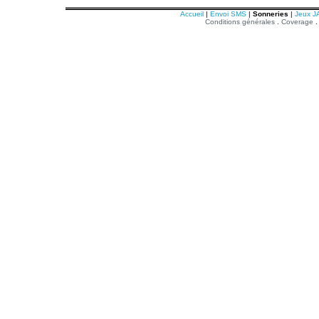
Accueil
|
Envoi SMS
|
Sonneries
|
Jeux J
Conditions générales
.
Coverage