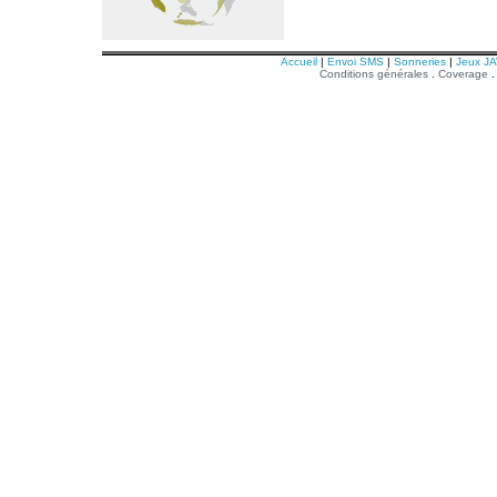
Accueil
|
Envoi SMS
|
Sonneries
|
Jeux J
Conditions générales
.
Coverage