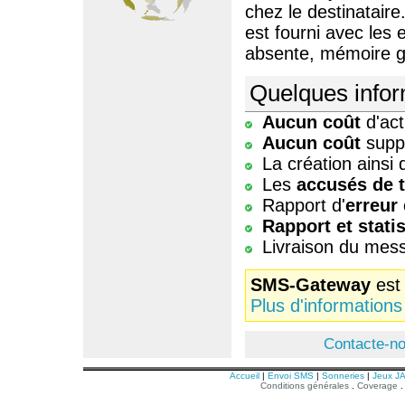
chez le destinataire
est fourni avec les
absente, mémoire g
Quelques infor
Aucun coût
d'act
Aucun coût
suppl
La création ainsi
Les
accusés de 
Rapport d'
erreur
Rapport et stati
Livraison du me
SMS-Gateway
est
Plus d'informations
Contacte-n
Accueil
|
Envoi SMS
|
Sonneries
|
Jeux J
Conditions générales
.
Coverage