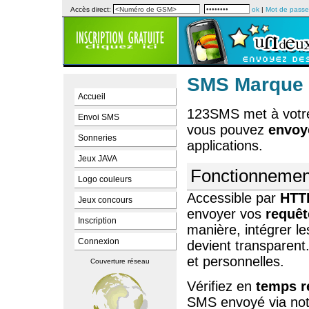
Accès direct:
ok
|
Mot de passe
SMS Marque 
Accueil
123SMS met à votre
Envoi SMS
vous pouvez
envoye
Sonneries
applications.
Jeux JAVA
Fonctionnemen
Logo couleurs
Accessible par
HTT
Jeux concours
envoyer vos
requêt
Inscription
manière, intégrer 
Connexion
devient transparent.
et personnelles.
Couverture réseau
Vérifiez en
temps r
SMS envoyé via no