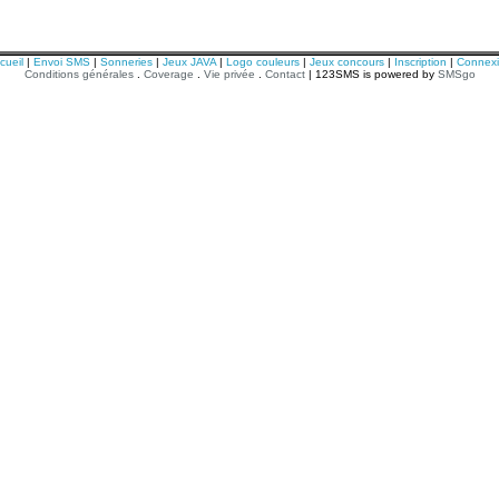
cueil
|
Envoi SMS
|
Sonneries
|
Jeux JAVA
|
Logo couleurs
|
Jeux concours
|
Inscription
|
Connex
Conditions générales
.
Coverage
.
Vie privée
.
Contact
| 123SMS is powered by
SMSgo