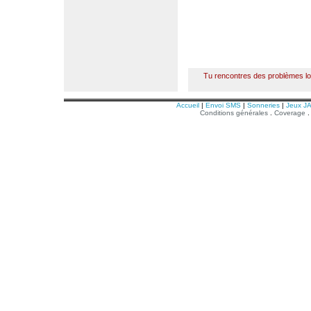
Tu rencontres des problèmes l
Accueil
|
Envoi SMS
|
Sonneries
|
Jeux J
Conditions générales
.
Coverage