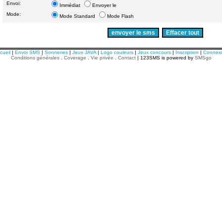
Envoi:
Immédiat
Envoyer le
Mode:
Mode Standard
Mode Flash
cueil
|
Envoi SMS
|
Sonneries
|
Jeux JAVA
|
Logo couleurs
|
Jeux concours
|
Inscription
|
Connex
Conditions générales
.
Coverage
.
Vie privée
.
Contact
| 123SMS is powered by
SMSgo