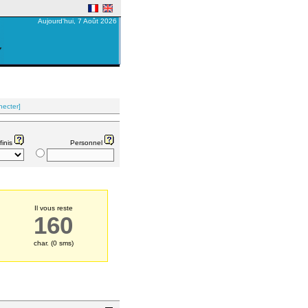
Aujourd'hui, 7 Août 2026
necter]
finis
Personnel
Il vous reste
160
char. (
0
sms)