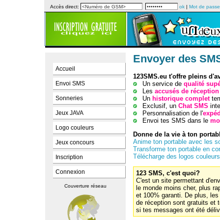
Accès direct:
ok
|
Mot de passe
Envoyer des SMS 
Accueil
123SMS.eu t'offre pleins d'a
Un service de
qualité sup
Envoi SMS
Les
accusés de réception
Un
historique complet
tem
Sonneries
Exclusif, un
Chat SMS
inte
Personnalisation de l'
expéd
Jeux JAVA
Envoi tes SMS dans le
mo
Logo couleurs
Donne de la vie à ton portab
Anime ton portable avec les s
Jeux concours
Transforme ton portable en co
Télécharge des logos couleurs
Inscription
Connexion
123 SMS, c'est quoi?
C'est un site permettant d'e
Couverture réseau
le monde moins cher, plus ra
et 100% garanti. De plus, le
de réception sont gratuits et 
si tes messages ont été déliv