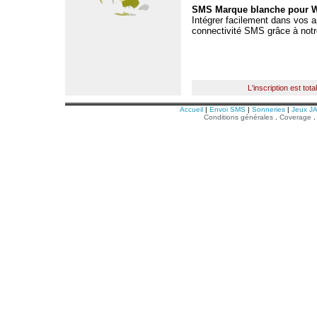
SMS Marque blanche pour 
Intégrer facilement dans vos a
connectivité SMS grâce à not
L'inscription est tot
Accueil
|
Envoi SMS
|
Sonneries
|
Jeux J
Conditions générales
.
Coverage